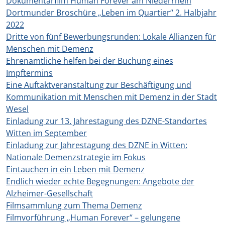
Dokumentarfilm Human Forever am Niederrhein
Dortmunder Broschüre „Leben im Quartier“ 2. Halbjahr
2022
Dritte von fünf Bewerbungsrunden: Lokale Allianzen für
Menschen mit Demenz
Ehrenamtliche helfen bei der Buchung eines
Impftermins
Eine Auftaktveranstaltung zur Beschäftigung und
Kommunikation mit Menschen mit Demenz in der Stadt
Wesel
Einladung zur 13. Jahrestagung des DZNE-Standortes
Witten im September
Einladung zur Jahrestagung des DZNE in Witten:
Nationale Demenzstrategie im Fokus
Eintauchen in ein Leben mit Demenz
Endlich wieder echte Begegnungen: Angebote der
Alzheimer-Gesellschaft
Filmsammlung zum Thema Demenz
Filmvorführung „Human Forever“ – gelungene