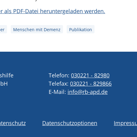
er als PDF-Datei heruntergeladen werden.
er
Menschen mit Demenz
Publikation
shilfe
Telefon:
030221 - 82980
mbH
Telefax:
030221 - 829866
E-Mail:
info@rb-apd.de
tenschutz
Datenschutzoptionen
Impress