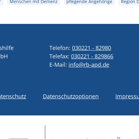
r
Menschen mit Demenz
pflegende Angehörige
Region D
shilfe
Telefon:
030221 - 82980
mbH
Telefax:
030221 - 829866
E-Mail:
info@rb-apd.de
tenschutz
Datenschutzoptionen
Impress