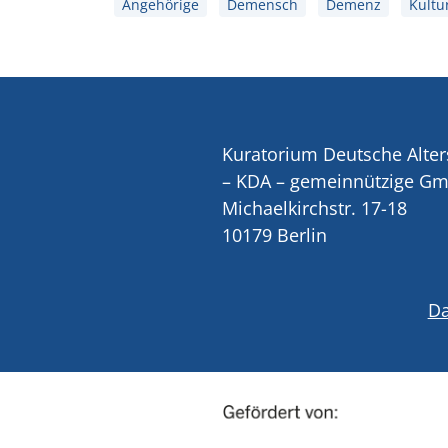
Angehörige
Demensch
Demenz
Kultu
Kuratorium Deutsche Alter
– KDA – gemeinnützige G
Michaelkirchstr. 17-18
10179 Berlin
Da