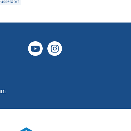
üsseldorf
um