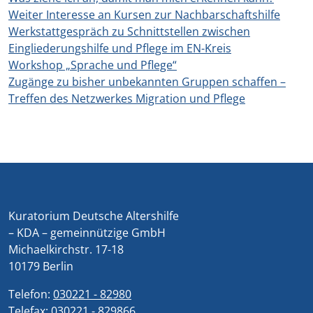
Weiter Interesse an Kursen zur Nachbarschaftshilfe
Werkstattgespräch zu Schnittstellen zwischen
Eingliederungshilfe und Pflege im EN-Kreis
Workshop „Sprache und Pflege“
Zugänge zu bisher unbekannten Gruppen schaffen –
Treffen des Netzwerkes Migration und Pflege
Kuratorium Deutsche Altershilfe
– KDA – gemeinnützige GmbH
Michaelkirchstr. 17-18
10179 Berlin
Telefon:
030221 - 82980
Telefax:
030221 - 829866