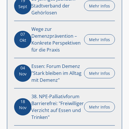
19
Stadtverband der
Mehr Infos
Sept
Gehörlosen
Wege zur
07
Demenzprävention –
Mehr Infos
Okt
Konkrete Perspektiven
für die Praxis
Essen: Forum Demenz
04
"Stark bleiben im Alltag
Mehr Infos
Nov
mit Demenz"
38. NPE-Palliativforum
18
Barrierefrei: "Freiwilliger
Mehr Infos
Nov
Verzicht auf Essen und
Trinken"