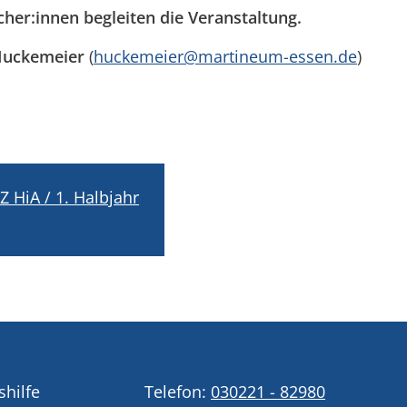
her:innen begleiten die Veranstaltung.
Huckemeier
(
huckemeier@martineum-essen.de
)
Z HiA / 1. Halbjahr
shilfe
Telefon:
030221 - 82980