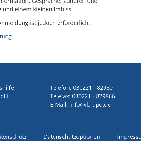
Information, Gespräche, Zuhören und
e und einem kleinen Imbiss.
 Anmeldung ist jedoch erforderlich.
ltung
shilfe
Telefon:
030221 - 82980
mbH
Telefax:
030221 - 829866
E-Mail:
info@rb-apd.de
tenschutz
Datenschutzoptionen
Impress