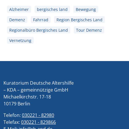
Alzheimer
bergisches land
Bewegung
Demenz
Fahrrad
Region Bergisches Land
Regionalbüro Bergisches Land
Tour Demenz
Vernetzung
Kuratorium Deutsche Altershilfe
– KDA – gemeinnützige GmbH
Michaelkirchstr. 17-18
10179 Berlin
Telefon:
030221 - 82980
Telefax:
030221 - 829866