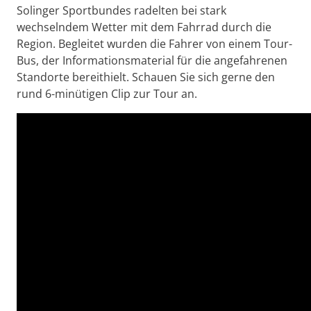
Solinger Sportbundes radelten bei stark
wechselndem Wetter mit dem Fahrrad durch die
Region. Begleitet wurden die Fahrer von einem Tour-
Bus, der Informationsmaterial für die angefahrenen
Standorte bereithielt. Schauen Sie sich gerne den
rund 6-minütigen Clip zur Tour an.