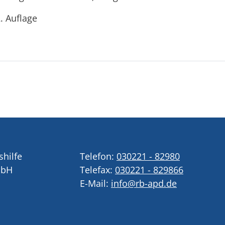
. Auflage
shilfe
Telefon:
030221 - 82980
mbH
Telefax:
030221 - 829866
E-Mail:
info@rb-apd.de