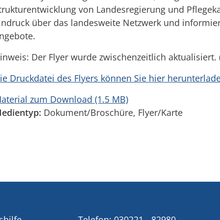
trukturentwicklung von Landesregierung und Pflegekas
indruck über das landesweite Netzwerk und informie
ngebote.
inweis: Der Flyer wurde zwischenzeitlich aktualisiert.
ie Druckdatei des Flyers können Sie hier herunterlad
aterial zum Download (1.5 MB)
edientyp:
Dokument/Broschüre, Flyer/Karte
shilfe
Telefon:
030221 - 82980