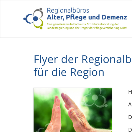
Flyer der Regiona
für die Region
H
A
D
D