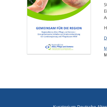
S
E
A
H
D
M
M
Kuratorium Deutsche Alter