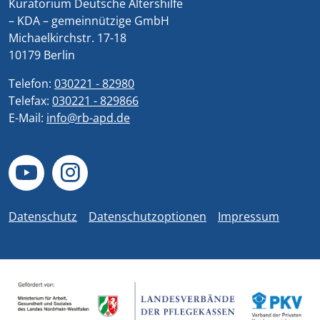
Kuratorium Deutsche Altershilfe
– KDA – gemeinnützige GmbH
Michaelkirchstr. 17-18
10179 Berlin
Telefon:
030221 - 82980
Telefax:
030221 - 829866
E-Mail:
info@rb-apd.de
Datenschutz
Datenschutzoptionen
Impressum