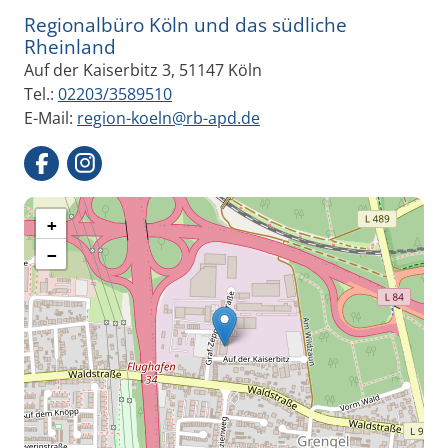
Regionalbüro Köln und das südliche
Rheinland
Auf der Kaiserbitz 3, 51147 Köln
Tel.:
02203/3589510
E-Mail:
region-koeln@rb-apd.de
+
−