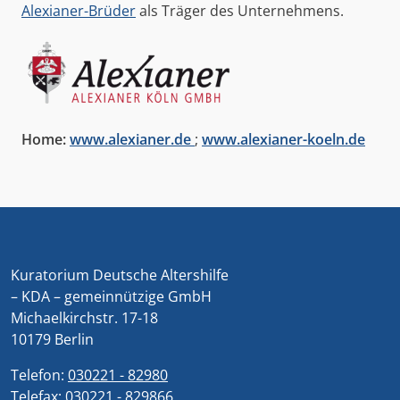
Alexianer-Brüder
als Träger des Unternehmens.
Home:
www.alexianer.de
;
www.alexianer-koeln.de
Kuratorium Deutsche Altershilfe
– KDA – gemeinnützige GmbH
Michaelkirchstr. 17-18
10179 Berlin
Telefon:
030221 - 82980
Telefax:
030221 - 829866