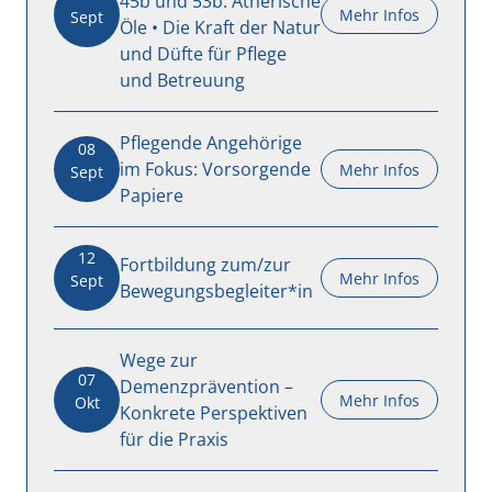
45b und 53b: Ätherische
Mehr Infos
Sept
Öle • Die Kraft der Natur
und Düfte für Pflege
und Betreuung
Pflegende Angehörige
08
im Fokus: Vorsorgende
Mehr Infos
Sept
Papiere
12
Fortbildung zum/zur
Mehr Infos
Sept
Bewegungsbegleiter*in
Wege zur
07
Demenzprävention –
Mehr Infos
Okt
Konkrete Perspektiven
für die Praxis