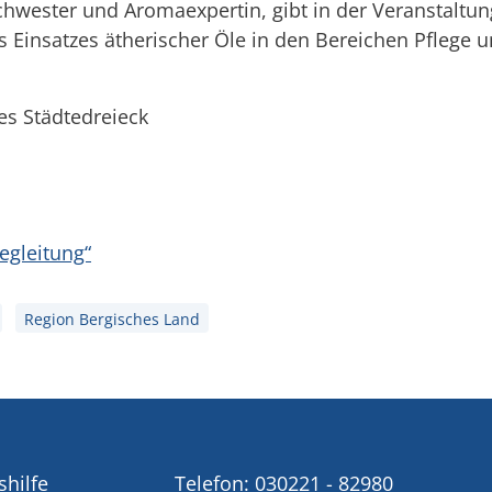
chwester und Aromaexpertin, gibt in der Veranstaltun
Einsatzes ätherischer Öle in den Bereichen Pflege u
hes Städtedreieck
egleitung“
Region Bergisches Land
shilfe
Telefon:
030221 - 82980