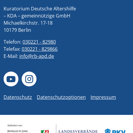
Kuratorium Deutsche Altershilfe
– KDA – gemeinnützige GmbH
Michaelkirchstr. 17-18
10179 Berlin
Telefon:
030221 - 82980
Telefax:
030221 - 829866
E-Mail:
info@rb-apd.de
Datenschutz
Datenschutzoptionen
Impressum