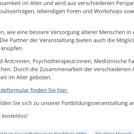
insamkeit im Alter und wird aus verschiedenen Persp
Impulsvorträgen, lebendigen Foren und
Workshops sowie
en, wie eine bessere Versorgung älterer Menschen i
Die Partner der Veranstaltung bieten auch die Mögli
 knüpfen.
nd Ärzt:innen, Psychotherapeut:innen, Medizinische F
hen. Durch die Zusammenarbeit der verschiedenen Akt
it im Alter geboten.
formular finden Sie hier.
lden Sie sich zu unserer Fortbildungsveranstaltung a
ie kostenlos!
alität im Gesundheitswesen Nordrhein (IQN)
der ältere Mensch