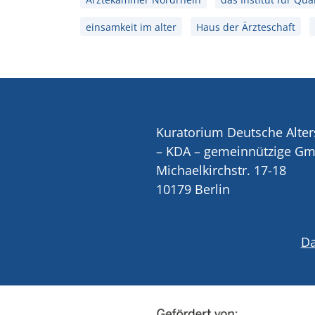
einsamkeit im alter
Haus der Ärzteschaft
Kuratorium Deutsche Alter
– KDA – gemeinnützige G
Michaelkirchstr. 17-18
10179 Berlin
Da