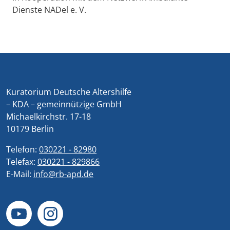
Dienste NADel e. V.
Kuratorium Deutsche Altershilfe
– KDA – gemeinnützige GmbH
Michaelkirchstr. 17-18
10179 Berlin
Telefon:
030221 - 82980
Telefax:
030221 - 829866
E-Mail:
info@rb-apd.de