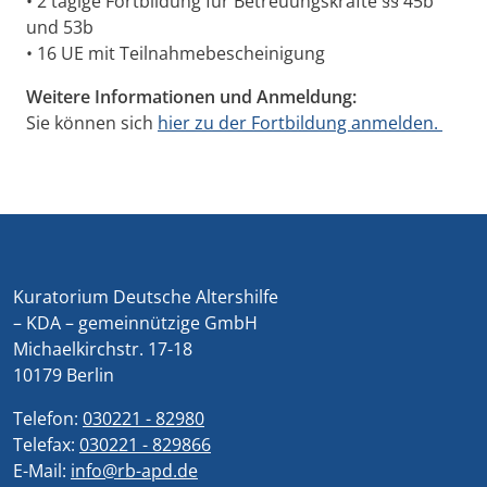
• 2 tägige Fortbildung für Betreuungskräfte §§ 45b
und 53b
• 16 UE mit Teilnahmebescheinigung
Weitere Informationen und Anmeldung:
Sie können sich
hier zu der Fortbildung anmelden.
Kuratorium Deutsche Altershilfe
– KDA – gemeinnützige GmbH
Michaelkirchstr. 17-18
10179 Berlin
Telefon:
030221 - 82980
Telefax:
030221 - 829866
E-Mail:
info@rb-apd.de