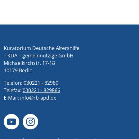
Kuratorium Deutsche Altershilfe
– KDA – gemeinnützige GmbH
Michaelkirchstr. 17-18
10179 Berlin
Telefon:
030221 - 82980
Telefax:
030221 - 829866
E-Mail:
info@rb-apd.de