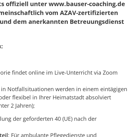
 offiziell unter www.bauser-coaching.de
meinschaftlich vom AZAV-zertifizierten
g und dem anerkannten Betreuungsdienst
k:
eorie findet online im Live-Unterricht via Zoom
n Notfallsituationen werden in einem eintägigen
der flexibel in Ihrer Heimatstadt absolviert
ter 2 Jahren);
llung der geforderten 40 (UE) nach der
teil
: Für ambulante Pflegedienste und