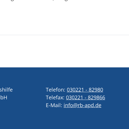
shilfe
Telefon:
030221 - 82980
mbH
Telefax:
030221 - 829866
E-Mail:
info@rb-apd.de