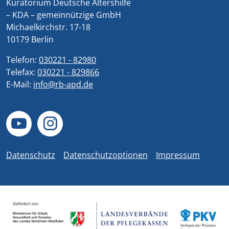
Kuratorium Deutsche Altershilfe
– KDA – gemeinnützige GmbH
Michaelkirchstr. 17-18
10179 Berlin
Telefon:
030221 - 82980
Telefax:
030221 - 829866
E-Mail:
info@rb-apd.de
Datenschutz
Datenschutzoptionen
Impressum