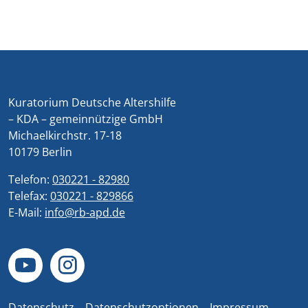
Kuratorium Deutsche Altershilfe
– KDA – gemeinnützige GmbH
Michaelkirchstr. 17-18
10179 Berlin
Telefon:
030221 - 82980
Telefax:
030221 - 829866
E-Mail:
info@rb-apd.de
Datenschutz
Datenschutzoptionen
Impressum