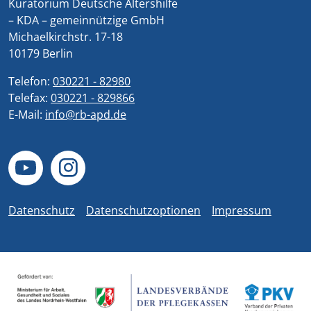
Kuratorium Deutsche Altershilfe
– KDA – gemeinnützige GmbH
Michaelkirchstr. 17-18
10179 Berlin
Telefon:
030221 - 82980
Telefax:
030221 - 829866
E-Mail:
info@rb-apd.de
Datenschutz
Datenschutzoptionen
Impressum