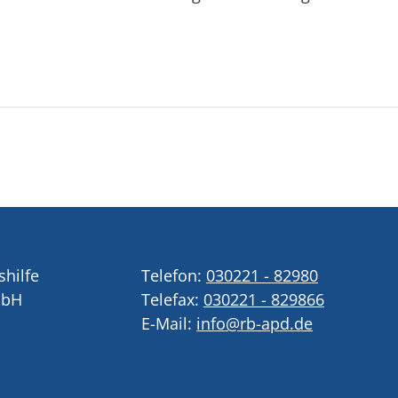
shilfe
Telefon:
030221 - 82980
mbH
Telefax:
030221 - 829866
E-Mail:
info@rb-apd.de