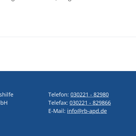
shilfe
Telefon:
030221 - 82980
mbH
Telefax:
030221 - 829866
E-Mail:
info@rb-apd.de