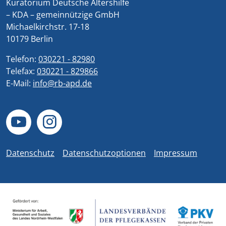
Kuratorium Deutsche Altershilfe
– KDA – gemeinnützige GmbH
Michaelkirchstr. 17-18
10179 Berlin
Telefon:
030221 - 82980
Telefax:
030221 - 829866
E-Mail:
info@rb-apd.de
Datenschutz
Datenschutzoptionen
Impressum