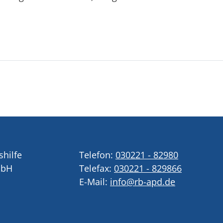
shilfe
Telefon:
030221 - 82980
mbH
Telefax:
030221 - 829866
E-Mail:
info@rb-apd.de