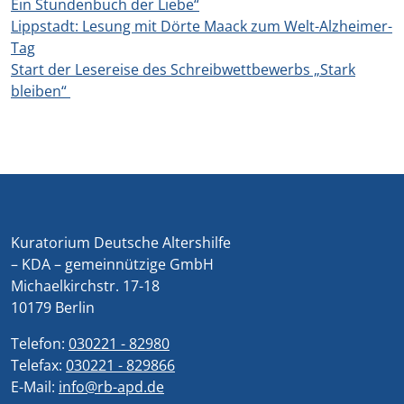
Ein Stundenbuch der Liebe“
Lippstadt: Lesung mit Dörte Maack zum Welt-Alzheimer-
Tag
Start der Lesereise des Schreibwettbewerbs „Stark
bleiben“
Kuratorium Deutsche Altershilfe
– KDA – gemeinnützige GmbH
Michaelkirchstr. 17-18
10179 Berlin
Telefon:
030221 - 82980
Telefax:
030221 - 829866
E-Mail:
info@rb-apd.de