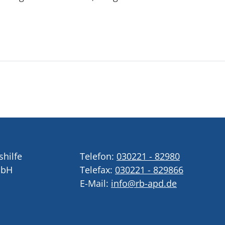
shilfe
Telefon:
030221 - 82980
mbH
Telefax:
030221 - 829866
E-Mail:
info@rb-apd.de