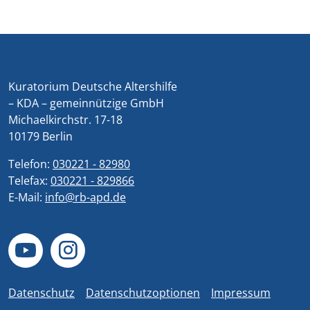
Kuratorium Deutsche Altershilfe
– KDA – gemeinnützige GmbH
Michaelkirchstr. 17-18
10179 Berlin
Telefon:
030221 - 82980
Telefax:
030221 - 829866
E-Mail:
info@rb-apd.de
Datenschutz
Datenschutzoptionen
Impressum