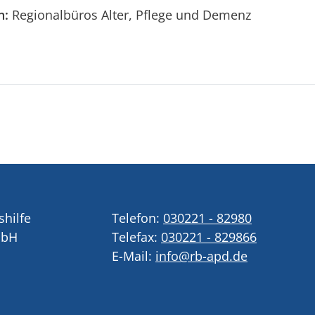
n:
Regionalbüros Alter, Pflege und Demenz
shilfe
Telefon:
030221 - 82980
mbH
Telefax:
030221 - 829866
E-Mail:
info@rb-apd.de