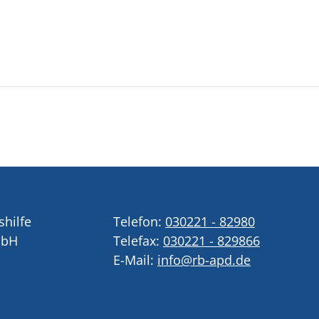
shilfe
Telefon:
030221 - 82980
mbH
Telefax:
030221 - 829866
E-Mail:
info@rb-apd.de