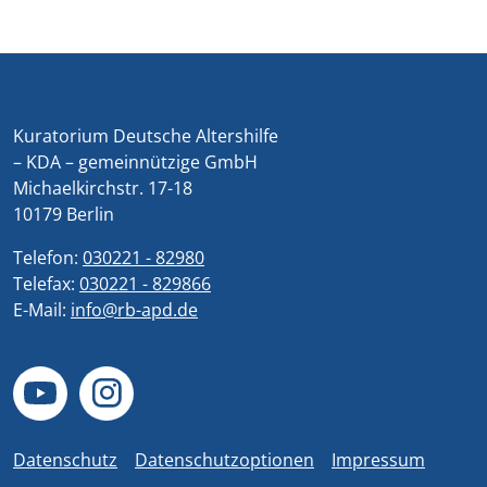
Kuratorium Deutsche Altershilfe
– KDA – gemeinnützige GmbH
Michaelkirchstr. 17-18
10179 Berlin
Telefon:
030221 - 82980
Telefax:
030221 - 829866
E-Mail:
info@rb-apd.de
Datenschutz
Datenschutzoptionen
Impressum