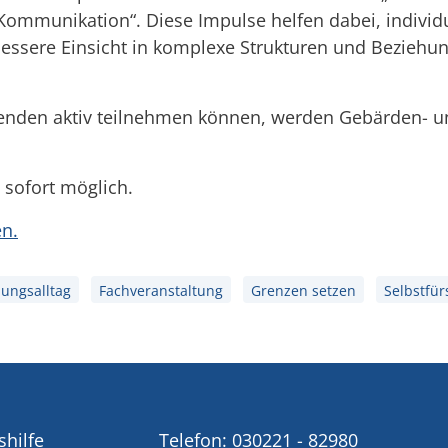
Kommunikation“. Diese Impulse helfen dabei, individ
ne bessere Einsicht in komplexe Strukturen und Bezie
menden aktiv teilnehmen können, werden Gebärden- u
 sofort möglich.
n.
ungsalltag
Fachveranstaltung
Grenzen setzen
Selbstfür
shilfe
Telefon:
030221 - 82980