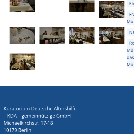
E
Fr
Mün
Na
Re
Mün
das
Mün
Kuratorium Deutsche Altershilfe
– KDA – gemeinnützige GmbH
Michaelkirchstr. 17-18
10179 Berlin