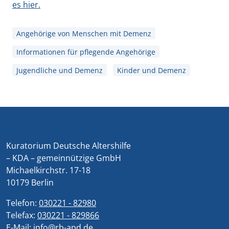
es hier.
Angehörige von Menschen mit Demenz
Informationen für pflegende Angehörige
Jugendliche und Demenz
Kinder und Demenz
Kuratorium Deutsche Altershilfe
– KDA – gemeinnützige GmbH
Michaelkirchstr. 17-18
10179 Berlin
Telefon:
030221 - 82980
Telefax:
030221 - 829866
E-Mail:
info@rb-apd.de