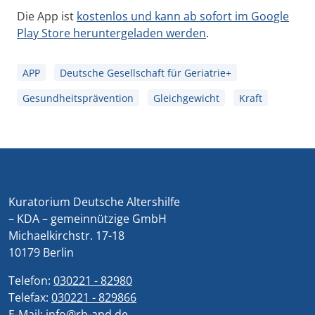
Die App ist
kostenlos und kann ab sofort im Google
Play Store heruntergeladen werden
.
APP
Deutsche Gesellschaft für Geriatrie+
Gesundheitsprävention
Gleichgewicht
Kraft
Kuratorium Deutsche Altershilfe
– KDA – gemeinnützige GmbH
Michaelkirchstr. 17-18
10179 Berlin
Telefon:
030221 - 82980
Telefax:
030221 - 829866
E-Mail:
info@rb-apd.de