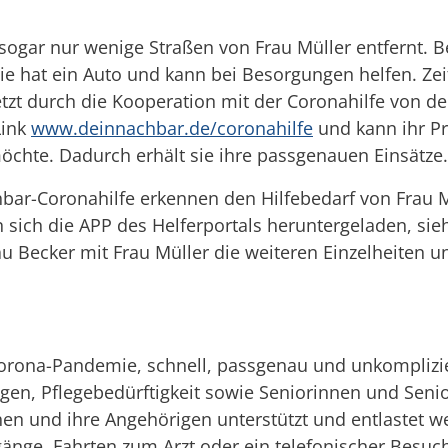
ogar nur wenige Straßen von Frau Müller entfernt. Be
ie hat ein Auto und kann bei Besorgungen helfen. Ze
zt durch die Kooperation mit der Coronahilfe von de
Link
www.deinnachbar.de/coronahilfe
und kann ihr Pro
chte. Dadurch erhält sie ihre passgenauen Einsätze.
bar-Coronahilfe erkennen den Hilfebedarf von Frau M
 sich die APP des Helferportals heruntergeladen, sie
au Becker mit Frau Müller die weiteren Einzelheiten u
 Corona-Pandemie, schnell, passgenau und unkomplizie
n, Pflegebedürftigkeit sowie Seniorinnen und Senior
en und ihre Angehörigen unterstützt und entlastet w
änge, Fahrten zum Arzt oder ein telefonischer Besuc