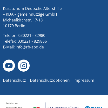
Kuratorium Deutsche Altershilfe
– KDA – gemeinnützige GmbH
Michaelkirchstr. 17-18
10179 Berlin
Telefon:
030221 - 82980
Telefax:
030221 - 829866
E-Mail:
info@rb-apd.de
Datenschutz
Datenschutzoptionen
Impressum