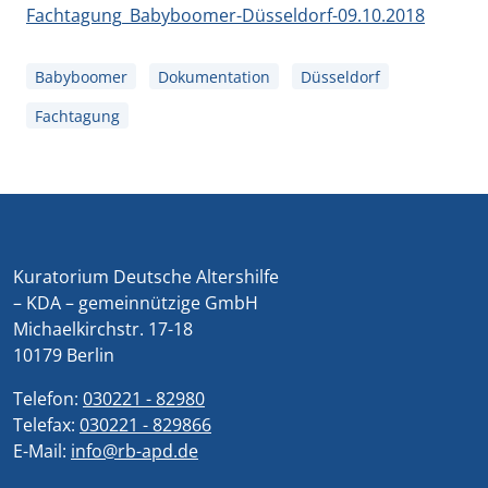
Fachtagung_Babyboomer-Düsseldorf-09.10.2018
Babyboomer
Dokumentation
Düsseldorf
Fachtagung
Kuratorium Deutsche Altershilfe
– KDA – gemeinnützige GmbH
Michaelkirchstr. 17-18
10179 Berlin
Telefon:
030221 - 82980
Telefax:
030221 - 829866
E-Mail:
info@rb-apd.de