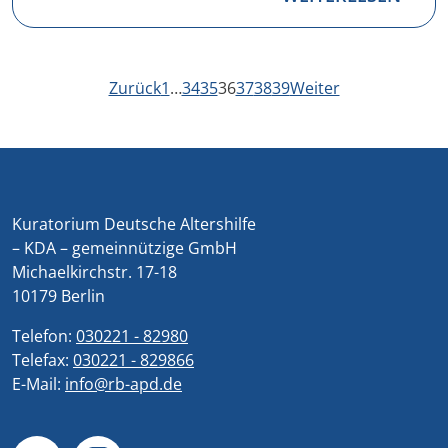
Zurück
1
…
34
35
36
37
38
39
Weiter
Kuratorium Deutsche Altershilfe
– KDA – gemeinnützige GmbH
Michaelkirchstr. 17-18
10179 Berlin
Telefon:
030221 - 82980
Telefax:
030221 - 829866
E-Mail:
info@rb-apd.de