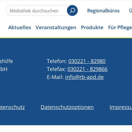
Regionalbüros
Ü
Suchen
Aktuelles
Veranstaltungen
Produkte
Für Pfleg
shilfe
Telefon:
030221 - 82980
mbH
Telefax:
030221 - 829866
E-Mail:
info@rb-apd.de
tenschutz
Datenschutzoptionen
Impress