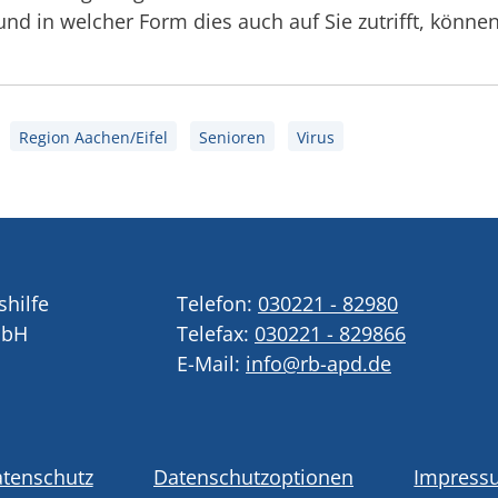
und in welcher Form dies auch auf Sie zutrifft, könne
Region Aachen/Eifel
Senioren
Virus
shilfe
Telefon:
030221 - 82980
mbH
Telefax:
030221 - 829866
E-Mail:
info@rb-apd.de
tenschutz
Datenschutzoptionen
Impress