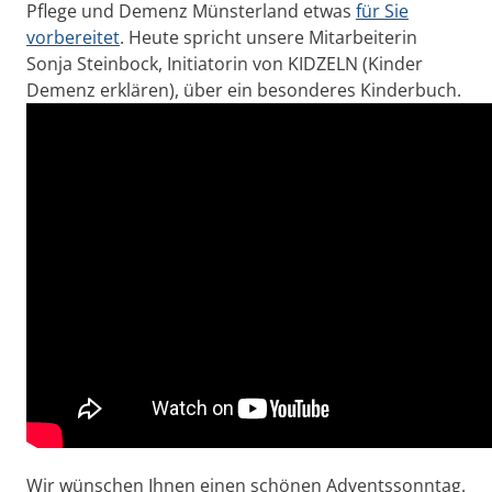
Pflege und Demenz Münsterland etwas
für Sie
vorbereitet
. Heute spricht unsere Mitarbeiterin
Sonja Steinbock, Initiatorin von KIDZELN (Kinder
Demenz erklären), über ein besonderes Kinderbuch.
Wir wünschen Ihnen einen schönen Adventssonntag.