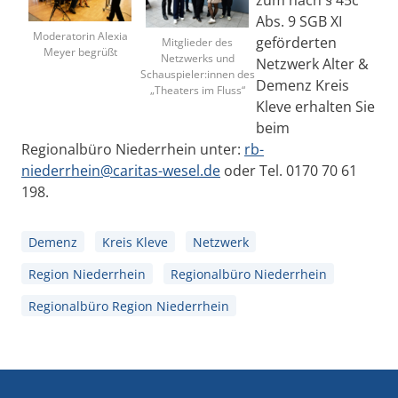
zum nach § 45c
Abs. 9 SGB XI
Moderatorin Alexia
geförderten
Mitglieder des
Meyer begrüßt
Netzwerks und
Netzwerk Alter &
Schauspieler:innen des
Demenz Kreis
„Theaters im Fluss“
Kleve erhalten Sie
beim
Regionalbüro Niederrhein unter:
rb-
niederrhein@caritas-wesel.de
oder Tel. 0170 70 61
198.
Demenz
Kreis Kleve
Netzwerk
Region Niederrhein
Regionalbüro Niederrhein
Regionalbüro Region Niederrhein